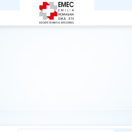
Dal
1956
l’
Assistenza Sani
per tutti
Scopri