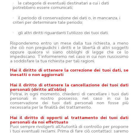
le categorie di eventuali destinatari a cui i dati
·
potrebbero essere comunicati;
il periodo di conservazione dei dati o, in mancanza, i
·
criteri per determinare tale periodo;
gli altri diritti riguardanti l’utilizzo dei tuoi dati.
·
Risponderemo entro un mese dalla tua richiesta, a meno
che ciò non pregiudichi i diritti e le libertà di altri soggetti
oppure qualora vi siano obblighi di legge che ce lo
impediscano. T’informeremo nel caso in cui non riuscissimo
a soddisfare la tua richiesta per tali ragioni.
Hai il diritto di ottenere la correzione dei tuoi dati, se
inesatti o non aggiornati
Hai il diritto di ottenere la cancellazione dei tuoi dati
personali (diritto all’oblio)
Potrai, in ogni momento, chiederci di cancellare i tuoi dati
personali in nostro possesso, nel caso in cui la
conservazione dei tuoi dati personali non fosse più
necessaria per le finalità del trattamento.
Hai il diritto di opporti al trattamento dei tuoi dati
personali da noi effettuato
Puoi sempre rivolgerti all’Autorità di controllo per proporre
i tuoi eventuali reclami. Prima di fare ciò contattaci: saremo