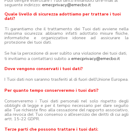
Puoi sempre esercitare i Tuoi diritti inviandoci un’e-mail al
seguente indirizzo:
emecprivacy@emecbo.it
Quale livello di sicurezza adottiamo per trattare i tuoi
dati?
Ti garantiamo che il trattamento dei Tuoi dati avviene nella
massima sicurezza: abbiamo infatti adottato misure fisiche,
informatiche e organizzative idonee ad assicurare la
protezione dei tuoi dati.
Se hai la percezione di aver subìto una violazione dei tuoi dati,
ti invitiamo a contattarci subito a
emecprivacy@emecbo.it
Dove vengono conservati i tuoi dati?
I Tuoi dati non saranno trasferiti al di fuori dell’Unione Europea.
Per quanto tempo conserveremo i tuoi dati?
Conserveremo i Tuoi dati personali nel solo rispetto degli
obblighi di legge e per il tempo necessario per dare seguito
alle Tue richieste fino alla cessazione del rapporto associativo,
alla revoca del Tuo consenso o all’esercizio dei diritti di cui agli
artt. 15-22 GDPR.
Terze parti che possono trattare i tuoi dati: